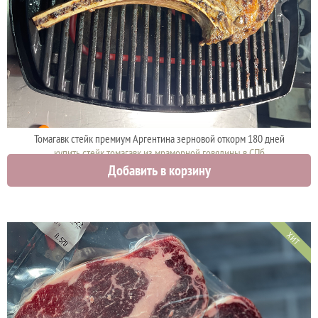
Томагавк стейк премиум Аргентина зерновой откорм 180 дней
купить стейк томагавк из мраморной говядины в СПб
Добавить в корзину
4270 руб.
ХИТ