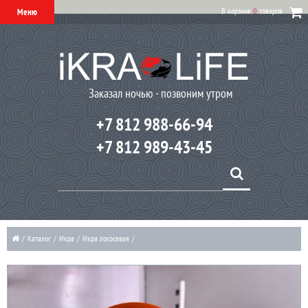
В корзине
0
товаров
Меню
Заказал ночью - позвоним утром
+7 812 988-66-94
+7 812 989-43-45
/
Каталог
/
Икра
/
Икра лососевая
/
Икра красная кеты из Хабаровска 200 грамм "Сонико Чумикан" ожидаем