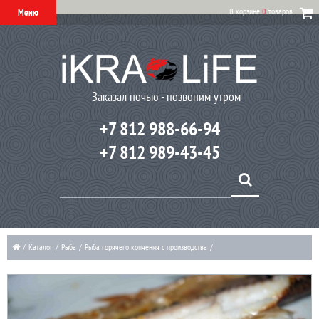
В корзине
0
товаров
Меню
Заказал ночью - позвоним утром
+7 812 988-66-94
+7 812 989-43-45
/
Каталог
/
Рыба
/
Рыба горячего копчения с производства
/
Корюшка горячего копчения оптом от 50 килограмм