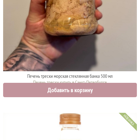
Печень трески морская стеклянная банка 500 мл
Печень трески купить в Санкт-Петербурге
Добавить в корзину
950 руб.
1000 руб.
НОВИНКА