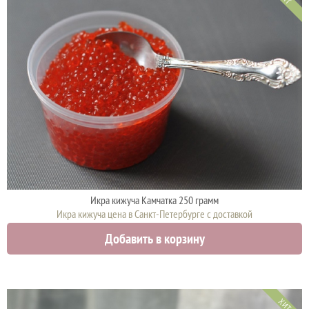
Икра кижуча Камчатка 250 грамм
Икра кижуча цена в Санкт-Петербурге с доставкой
4575 руб.
Добавить в корзину
ХИТ