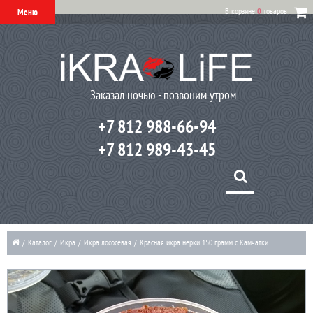
В корзине
0
товаров
Меню
Заказал ночью - позвоним утром
+7 812 988-66-94
+7 812 989-43-45
/
Каталог
/
Икра
/
Икра лососевая
/
Красная икра нерки 150 грамм с Камчатки