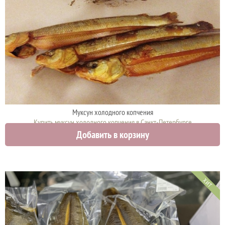
Муксун холодного копчения
Купить муксун холодного копчения в Санкт-Петербурге
Добавить в корзину
2790 руб.
ХИТ