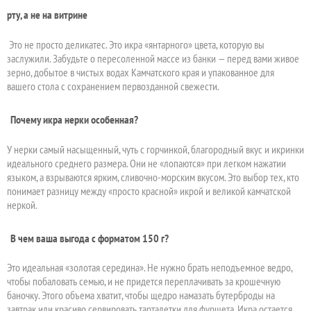
рту, а не на витрине
Это не просто деликатес. Это икра «янтарного» цвета, которую вы
заслужили. Забудьте о пересоленной массе из банки — перед вами живое
зерно, добытое в чистых водах Камчатского края и упакованное для
вашего стола с сохранением первозданной свежести.
Почему икра нерки особенная?
У нерки самый насыщенный, чуть с горчинкой, благородный вкус и икринки
идеального среднего размера. Они не «лопаются» при легком нажатии
языком, а взрываются ярким, сливочно-морским вкусом. Это выбор тех, кто
понимает разницу между «просто красной» икрой и великой камчатской
неркой.
В чем ваша выгода с форматом 150 г?
Это идеальная «золотая середина». Не нужно брать неподъемное ведро,
чтобы побаловать семью, и не придется переплачивать за крошечную
баночку. Этого объема хватит, чтобы щедро намазать бутерброды на
завтрак или красиво сервировать тарталетки для фуршета. Икра остается