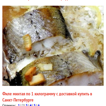
Филе минтая по 1 килограмму с доставкой купить в
Санкт-Петербурге
Страницы:
1
|
2
|
3
|
4
|
5
|
6