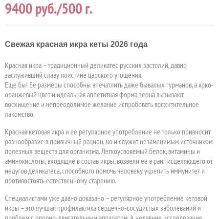
9400
руб./500 г.
Свежая красная икра кеты 2026 года
Красная икра – традиционный деликатес русских застолий, давно
заслуживший славу поистине царского угощения.
Еще бы! Ее размеры способны впечатлить даже бывалых гурманов, а ярко-
оранжевый цвет и идеальная аппетитная форма зерна вызывают
восхищение и непреодолимое желание испробовать восхитительное
лакомство.
Красная кетовая икра и ее регулярное употребление не только привносит
разнообразие в привычный рацион, но и служит незаменимым источником
полезных веществ для организма. Легкоусвояемый белок, витамины и
аминокислоты, входящие в состав икры, возвели ее в ранг исцеляющего от
недугов деликатеса, способного помочь человеку укрепить иммунитет и
противостоять естественному старению.
Специалистами уже давно доказано – регулярное употребление кетовой
икры – это лучшая профилактика сердечно-сосудистых заболеваний и
проблем с опорно-двигательным аппаратом. А недавние исследования