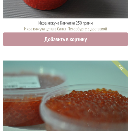
Икра кижуча Камчатка 250 грамм
Икра кижуча цена в Санкт-Петербурге с доставкой
4575 руб.
Добавить в корзину
ХИТ