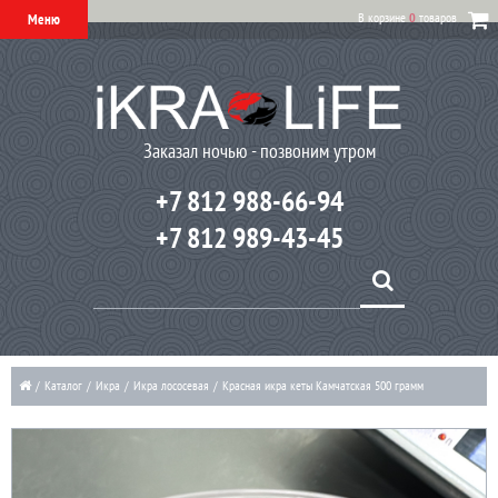
В корзине
0
товаров
Меню
Заказал ночью - позвоним утром
+7 812 988-66-94
+7 812 989-43-45
/
Каталог
/
Икра
/
Икра лососевая
/
Красная икра кеты Камчатская 500 грамм