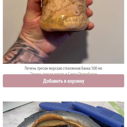
Печень трески морская стеклянная банка 500 мл
Печень трески купить в Санкт-Петербурге
Добавить в корзину
950 руб.
1000 руб.
ХИТ