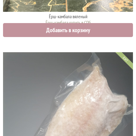
Ёрш-камбала вяленый
Ёрш-камбала купить в СПб
Добавить в корзину
2000 руб.
ХИТ